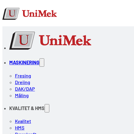
MASKINERING
Fresing
Dreiing
DAK/DAP
Måling
KVALITET & HMS
Kvalitet
HMS