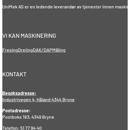
UniMek AS er en ledende leverandør av tjenester innen maskine
VI KAN MASKINERING
Fresing
Dreiing
DAK/DAP
Måling
KONTAKT
Besøksadresse:
Industrivegen 4, Håland 4344 Bryne
Postadresse:
Postboks 183, 4349 Bryne
Telefon: 51 77 94 40