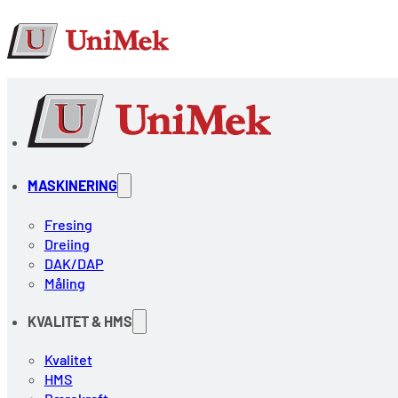
MASKINERING
Fresing
Dreiing
DAK/DAP
Måling
KVALITET & HMS
Kvalitet
HMS