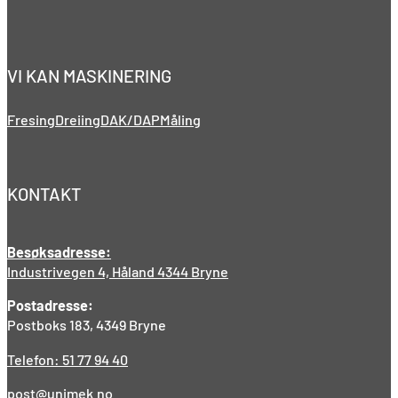
VI KAN MASKINERING
Fresing
Dreiing
DAK/DAP
Måling
KONTAKT
Besøksadresse:
Industrivegen 4, Håland 4344 Bryne
Postadresse:
Postboks 183, 4349 Bryne
Telefon: 51 77 94 40
post@unimek.no